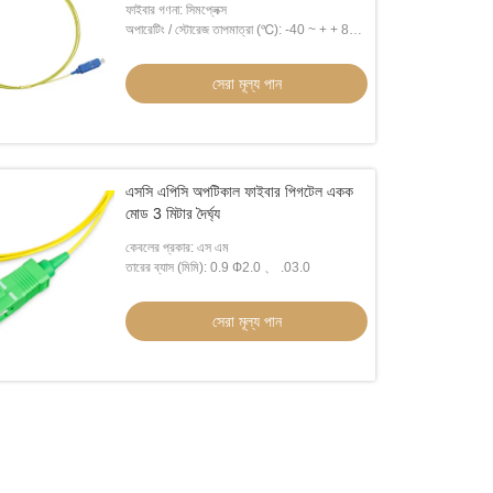
ফাইবার গণনা: সিমপ্লেক্স
অপারেটিং / স্টোরেজ তাপমাত্রা (℃): -40 ~ + + 85
℃
সেরা মূল্য পান
এসসি এপিসি অপটিকাল ফাইবার পিগটেল একক
মোড 3 মিটার দৈর্ঘ্য
কেবলের প্রকার: এস এম
তারের ব্যাস (মিমি): 0.9 Ф2.0 、 .03.0
সেরা মূল্য পান