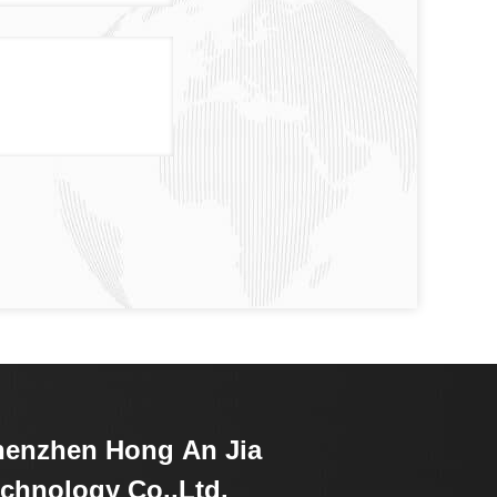
henzhen Hong An Jia
chnology Co.,Ltd.