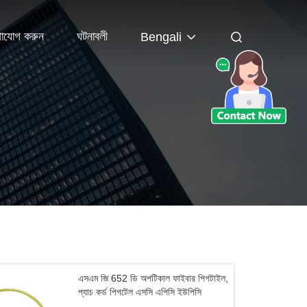
াযোগ করুন
ঘটনাবলী
Bengali
এসএম জি 652 ডি অপটিকাল ফাইবার পিগটাইল,
প্যাচ কর্ড পিগটেল এসসি এপিসি ইউপিসি