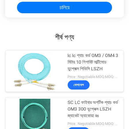
চালিয়ে
শীর্ষ পণ্য
lc lc প্যাচ কর্ড OM3 / OM4 3
মিটার 10 গিগাবিট মাল্টিমোড
ডুপ্লেক্স পিভিসি LSZH
Price : Negotiable MOQ:MOQ: 100PCS
যোগাযোগ
SC LC ফাইবার অপটিক প্যাচ কর্ড
OM3 300 ডুপ্লেক্স LSZH
জ্যাকেট অ্যাকোয়া রঙ
Price : Negotiable MOQ:MOQ: 100PCS