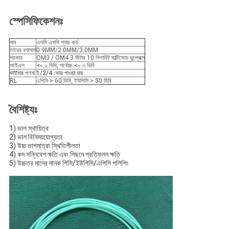
স্পেসিফিকেশনঃ
নাম
এলসি এসসি প্যাচ কর্ড
তারের ব্যাসার্ধ
0.9MM/2.0MM/3.0MM
প্রকার
OM3 / OM4 3 মিটার 10 গিগাবিট মাল্টিমোড ডুপ্লেক্স
আইএল
<০.২ ডিবি, সর্বোচ্চ <০.৩ ডিবি
ফাইবার গণনা
1/2/4 কোর পাওয়া যায়
RL
এপিসি > 60 ডিবি, ইউপিসি > 50 ডিবি
বৈশিষ্ট্যঃ
1) ভাল স্থায়িত্ব
2) ভাল বিনিময়যোগ্যতা
3) উচ্চ তাপমাত্রা স্থিতিশীলতা
4) কম সন্নিবেশ ক্ষতি এবং পিছনে প্রতিফলন ক্ষতি
5) উচ্চতর মানের মানক পিসি/ইউপিসি/এপিসি পলিশিং