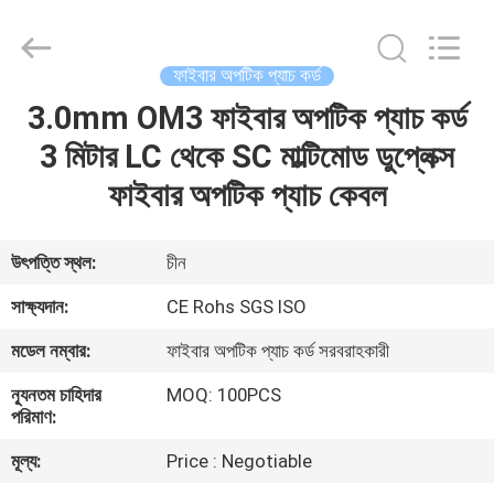
কর্ড
সরবরাহকারী.
Copyright
©
2021
ফাইবার অপটিক প্যাচ কর্ড
-
2025
fibers-
3.0mm OM3 ফাইবার অপটিক প্যাচ কর্ড
বাড়ি
optics.com.
All
Rights
3 মিটার LC থেকে SC মাল্টিমোড ডুপ্লেক্স
Reserved.
Developed
পণ্য
ফাইবার অপটিক প্যাচ কেবল
by
ECER
আমাদের
উৎপত্তি স্থল:
চীন
সম্পর্কে
সাক্ষ্যদান:
CE Rohs SGS ISO
মডেল নম্বার:
ফাইবার অপটিক প্যাচ কর্ড সরবরাহকারী
কারখানা
ন্যূনতম চাহিদার
MOQ: 100PCS
ভ্রমণ
পরিমাণ:
মূল্য:
Price : Negotiable
মান