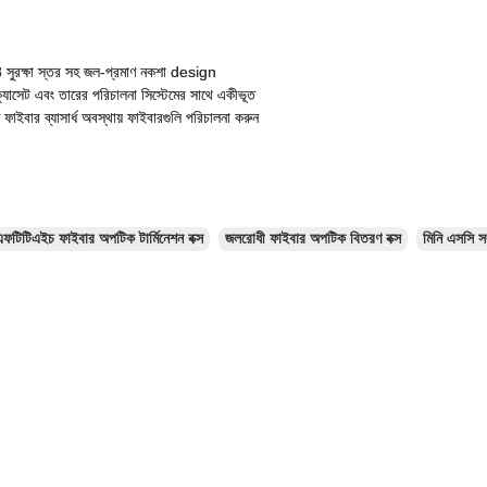
সুরক্ষা স্তর সহ জল-প্রমাণ নকশা design
ক্যাসেট এবং তারের পরিচালনা সিস্টেমের সাথে একীভূত
ত ফাইবার ব্যাসার্ধ অবস্থায় ফাইবারগুলি পরিচালনা করুন
এফটিটিএইচ ফাইবার অপটিক টার্মিনেশন বক্স
জলরোধী ফাইবার অপটিক বিতরণ বক্স
মিনি এসসি স