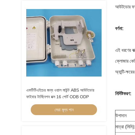
আউটডোর ফাই
বর্ণনা:
এই ধরণের বা
ক্লোজার কেসি
অ্যান্টি-ক্ষয
এফটিটিএইচের জন্য ওয়াল মাউন্ট ABS আউটডোর
নির্দিষ্টকরণ:
ফাইবার টার্মিনেশন বক্স 16 পোর্ট ODB ODP
সেরা মূল্য পান
উপাদান
মাত্রা (মিমি)