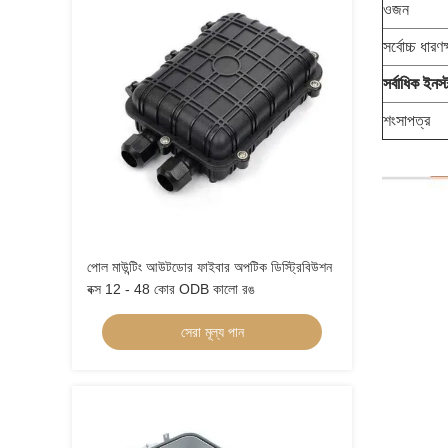
ওজন
সর্বোচ্চ ধারণ
সর্বাধিক ইনস্
শংসাপত্র
পোল মাউন্টিং আউটডোর ফাইবার অপটিক ডিস্ট্রিবিউশন
বক্স 12 - 48 কোর ODB কালো রঙ
সেরা মূল্য পান