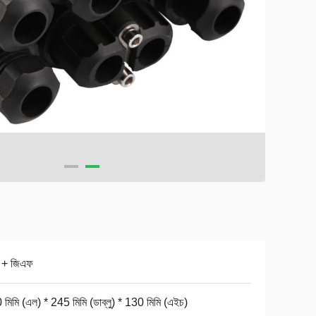
ি + জিএফ
মিমি (এল) * 245 মিমি (ডাব্লু) * 130 মিমি (এইচ)