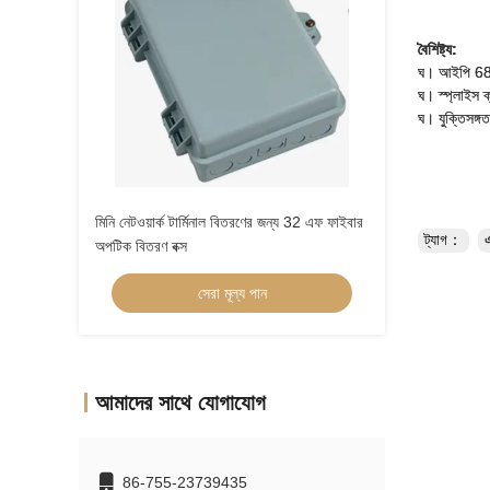
বৈশিষ্ট্য
:
ঘ।
আইপি 68 
ঘ।
স্প্লাইস 
ঘ।
যুক্তিসঙ্গ
মিনি নেটওয়ার্ক টার্মিনাল বিতরণের জন্য 32 এফ ফাইবার
ট্যাগ：
অপটিক বিতরণ বক্স
সেরা মূল্য পান
আমাদের সাথে যোগাযোগ
86-755-23739435