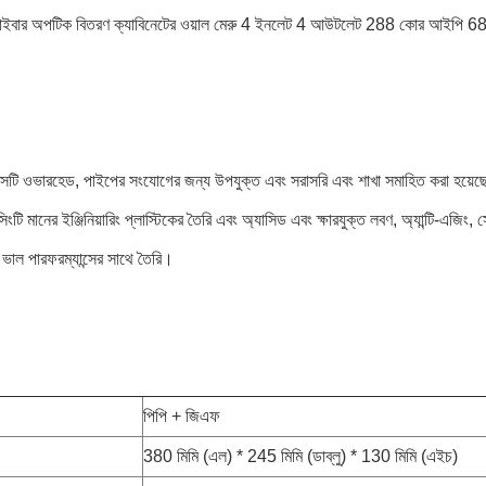
বার অপটিক বিতরণ ক্যাবিনেটের ওয়াল মেরু 4 ইনলেট 4 আউটলেট 288 কোর আইপি 68 
ক্সটি ওভারহেড, পাইপের সংযোগের জন্য উপযুক্ত এবং সরাসরি এবং শাখা সমাহিত করা হয়েছে 
ংটি মানের ইঞ্জিনিয়ারিং প্লাস্টিকের তৈরি এবং অ্যাসিড এবং ক্ষারযুক্ত লবণ, অ্যান্টি-এজিং, স
়ের ভাল পারফরম্যান্সের সাথে তৈরি।
পিপি + জিএফ
:
380 মিমি (এল) * 245 মিমি (ডাব্লু) * 130 মিমি (এইচ)