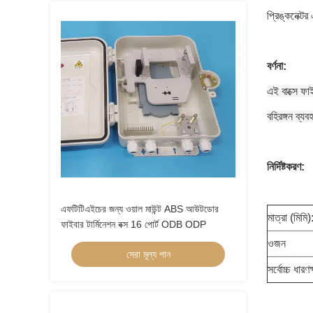
প্রিঙ্কনেক্ট
বর্ণনা:
এই বাক্সে ফা
বহিরঙ্গন ব্য
নির্দিষ্টকরণ:
এফটিটিএইচের জন্য ওয়াল মাউন্ট ABS আউটডোর
মাত্রা (মিমি)
ফাইবার টার্মিনেশন বক্স 16 পোর্ট ODB ODP
ওজন
সেরা মূল্য পান
সর্বোচ্চ ধারণ