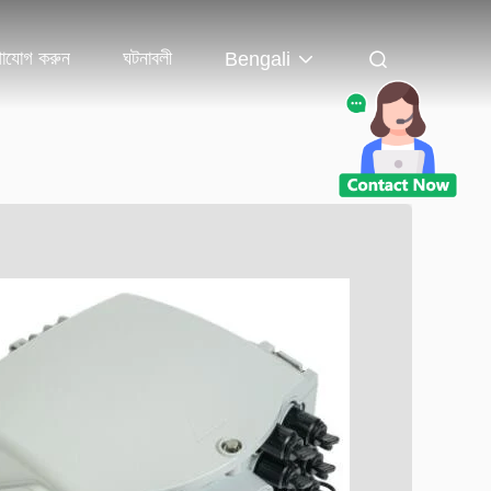
াযোগ করুন
ঘটনাবলী
Bengali