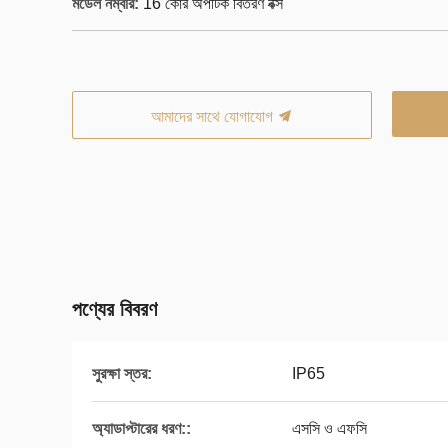
মডেল নম্বার:
16 কোর অপটিক বিতরণ বক্স
আমাদের সাথে যোগাযোগ
পণ্যের বিবরণ
সুরক্ষা স্তর:
IP65
অ্যাডাপ্টারের ধরণ::
এসসি ও এফসি