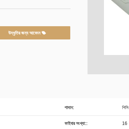
উদ্ধৃতির জন্য আবেদন
পাদান:
পিস
ফাইবার সংখ্যা::
16