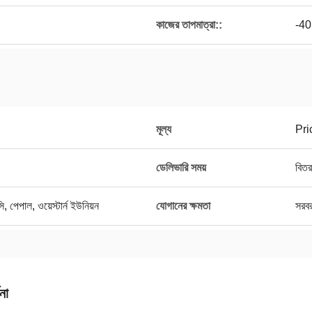
কাজের তাপমাত্রা::
-40
মূল্য
Pri
ডেলিভারি সময়
বিতর
সি, পেপাল, ওয়েস্টার্ন ইউনিয়ন
যোগানের ক্ষমতা
সরব
না