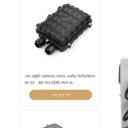
পোল মাউন্টিং আউটডোর ফাইবার অপটিক ডিস্ট্রিবিউশন
বক্স 12 - 48 কোর ODB কালো রঙ
সেরা মূল্য পান