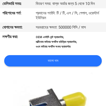
ডেলিভারি সময়:
বিতরণ সময়: বাল্ক অর্ডার জন্য 5 থেকে 10 দিন
নিয়ন্ত্রণ
পরিশোধের শর্ত:
প্রদানের শর্তাদি: টি / টি, এল / সি, পেপাল, ওয়েস্টার্ন
ইউনিয়ন
যোগাযোগ
যোগানের ক্ষমতা:
সরবরাহের ক্ষমতা: 500000 পিসি / মাস
করুন
লক্ষণীয় করা:
,
OEM এসইটি সেন্ট অ্যাডাপ্টার
,
মাল্টিমোড ফাইবার অপটিক হাইব্রিড অ্যাডাপ্টার
খবর
ওএম ফাইবার অপটিক সংকর অ্যাডাপ্টার
কেস
ভালো দাম
সাইট
ম্যাপ
গোপনীয়তা