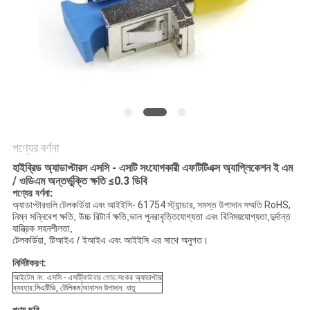
নীতি
পণ্যের বর্ণনা
হাইব্রিড অ্যাডাপ্টারস এসসি - এসটি সংযোগকারী এফটিটিএক্স অ্যাপ্লিকেশন ই এম
/ ওডিএম অন্তর্ভুক্তি ক্ষতি ≤0.3 ডিবি
পণ্যের বর্ণনা:
অ্যাডাপ্টারগুলি টেলকর্ডিয়া এবং আইইসি- 61754 স্ট্যান্ডার, সমস্ত উপাদান সম্মতি RoHS,
নিম্ন সন্নিবেশ ক্ষতি, উচ্চ রিটার্ন ক্ষতি,
ভাল পুনরাবৃত্তিযোগ্যতা এবং বিনিময়যোগ্যতা,
দুর্দান্ত
যান্ত্রিক সহনশীলতা,
টেলকর্ডিয়া, টিআইএ / ইআইএ এবং আইইসি এর সাথে অনুগত।
নির্দিষ্টকরণ:
আইটেম নং: এসসি - এসটি
ফাইবার মোড:
সংকর অ্যাডাপ্টার
ব্যবহার:
সিএটিভি, টেলিকম
আবাসন উপাদান: ধাতু