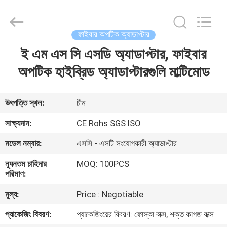
Jia
Technology
Co.,Ltd..
All
Rights
ফাইবার অপটিক অ্যাডাপ্টার
Reserved.
Developed
ই এম এস সি এসডি অ্যাডাপ্টার, ফাইবার
বাড়ি
by
ECER
অপটিক হাইব্রিড অ্যাডাপ্টারগুলি মাল্টিমোড
পণ্য
উৎপত্তি স্থল:
চীন
আমাদের
সাক্ষ্যদান:
CE Rohs SGS ISO
সম্পর্কে
মডেল নম্বার:
এসসি - এসটি সংযোগকারী অ্যাডাপ্টার
ন্যূনতম চাহিদার
MOQ: 100PCS
কারখানা
পরিমাণ:
ভ্রমণ
মূল্য:
Price : Negotiable
প্যাকেজিং বিবরণ:
প্যাকেজিংয়ের বিবরণ: ফোস্কা বাক্স, শক্ত কাগজ বাক্স
মান