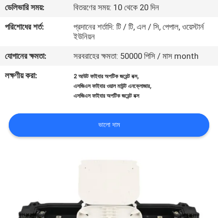
ডেলিভারি সময়:
বিতরণের সময়: 10 থেকে 20 দিন
নিয়ন্ত্রণ
পরিশোধের শর্ত:
প্রদানের শর্তাদি: টি / টি, এল / সি, পেপাল, ওয়েস্টার্ন
ইউনিয়ন
যোগাযোগ
যোগানের ক্ষমতা:
সরবরাহের ক্ষমতা: 50000 পিসি / মাস month
করুন
লক্ষণীয় করা:
,
2 আউট ফাইবার অপটিক জয়েন্ট বক্স
,
এসজিএস ফাইবার ওয়াল মাউন্ট এনক্লোজার
খবর
এসজিএস ফাইবার অপটিক জয়েন্ট বক্স
কেস
ভালো দাম