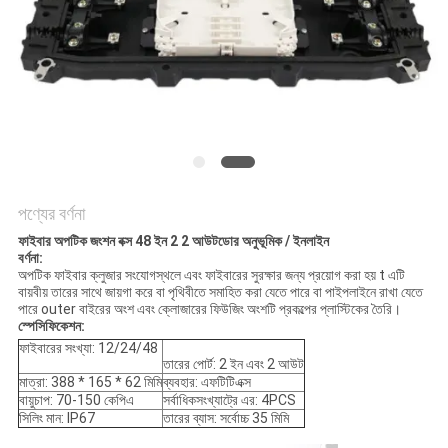
পণ্যের বর্ণনা
ফাইবার অপটিক জংশন বক্স 48 ইন 2 2 আউটডোর অনুভূমিক / ইনলাইন
বর্ণনা:
অপটিক ফাইবার ক্লুজার সংযোগস্থলে এবং ফাইবারের সুরক্ষার জন্য প্রয়োগ করা হয় t এটি
বায়বীয় তারের সাথে জায়গা করে বা পৃথিবীতে সমাহিত করা যেতে পারে বা পাইপলাইনে রাখা যেতে
পারে outer বাইরের অংশ এবং ক্লোজারের ফিউজিং অংশটি প্রকল্পের প্লাস্টিকের তৈরি।
স্পেসিফিকেশন:
ফাইবারের সংখ্যা: 12/24/48
তারের পোর্ট: 2 ইন এবং 2 আউট
মাত্রা: 388 * 165 * 62 মিমি
ব্যবহার: এফটিটিএক্স
বায়ুচাপ: 70-150 কেপিএ
সর্বাধিকসংখ্যাট্রে এর: 4PCS
সিলিং মান: IP67
তারের ব্যাস: সর্বোচ্চ 35 মিমি