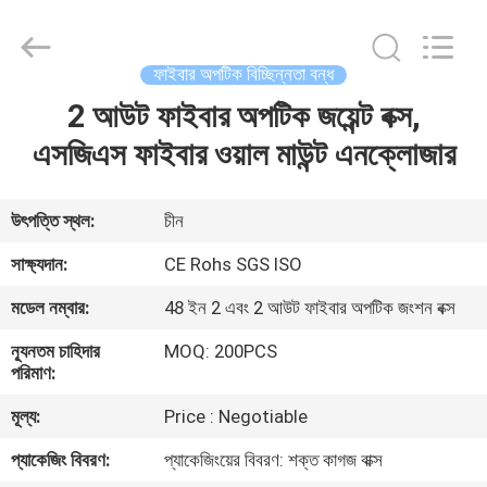
ফাইবার
অপটিক
সরবরাহকারী.
Copyright
©
ফাইবার অপটিক বিচ্ছিন্নতা বন্ধ
2021
-
2025
2 আউট ফাইবার অপটিক জয়েন্ট বক্স,
বাড়ি
fibers-
optics.com.
All
এসজিএস ফাইবার ওয়াল মাউন্ট এনক্লোজার
Rights
Reserved.
পণ্য
Developed
by
ECER
উৎপত্তি স্থল:
চীন
আমাদের
সাক্ষ্যদান:
CE Rohs SGS ISO
সম্পর্কে
মডেল নম্বার:
48 ইন 2 এবং 2 আউট ফাইবার অপটিক জংশন বক্স
ন্যূনতম চাহিদার
MOQ: 200PCS
কারখানা
পরিমাণ:
ভ্রমণ
মূল্য:
Price : Negotiable
প্যাকেজিং বিবরণ:
প্যাকেজিংয়ের বিবরণ: শক্ত কাগজ বাক্স
মান