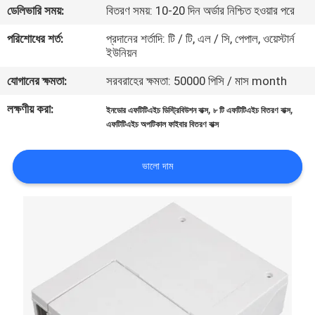
ডেলিভারি সময়:
বিতরণ সময়: 10-20 দিন অর্ডার নিশ্চিত হওয়ার পরে
নিয়ন্ত্রণ
পরিশোধের শর্ত:
প্রদানের শর্তাদি: টি / টি, এল / সি, পেপাল, ওয়েস্টার্ন
ইউনিয়ন
যোগাযোগ
যোগানের ক্ষমতা:
সরবরাহের ক্ষমতা: 50000 পিসি / মাস month
করুন
লক্ষণীয় করা:
,
,
ইনডোর এফটিটিএইচ ডিস্ট্রিবিউশন বাক্স
৮ টি এফটিটিএইচ বিতরণ বাক্স
এফটিটিএইচ অপটিকাল ফাইবার বিতরণ বাক্স
খবর
ভালো দাম
কেস
সাইট
ম্যাপ
গোপনীয়তা