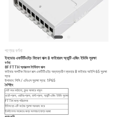
নীতি
পণ্যের বর্ণনা
ইনডোর এফটিটিএইচ বিতরণ বাক্স 8 ফাইবারস অ্যান্টি এজিং ইউভি সুরক্ষা
বর্ণনা:
8F FTTH অ্যাক্সেস টার্মিনাল বাক্স
ফাইবার অপটিক বিতরণ বক্স এফটিটিএইচ অভ্যন্তরীণ ব্যবহার 8 ফাইবার আইপি 65 সুরক্ষা
স্তর
উপাদান: পিসি / এবিএস সুরক্ষা স্তর: 1P65
বৈশিষ্ট্য:
মোট বদ্ধ কাঠামো, সুন্দর আকারে থাকুন
ওয়েট-প্রুফ, ওয়াটার-প্রুফ, ডাস্ট-প্রুফ, অ্যান্টি-এজিং ইউভি সুরক্ষা
FTTH জন্য পরিচালনা
ইতিমধ্যে এটি কঠোর সুরক্ষা সরবরাহ করে
ইনস্টলেশন সহজতর জন্য অপসারণযোগ্য দরজা
পণ্য ছবি