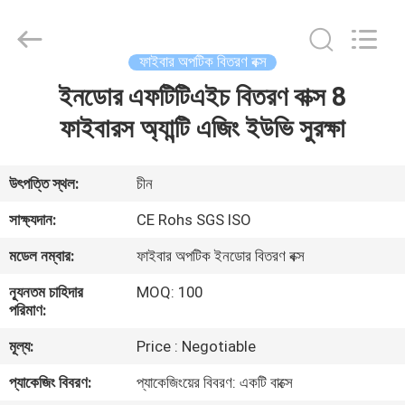
An
Jia
Technology
Co.,Ltd..
All
ফাইবার অপটিক বিতরণ বক্স
Rights
Reserved.
Developed
ইনডোর এফটিটিএইচ বিতরণ বাক্স 8
বাড়ি
by
ECER
ফাইবারস অ্যান্টি এজিং ইউভি সুরক্ষা
পণ্য
উৎপত্তি স্থল:
চীন
আমাদের
সাক্ষ্যদান:
CE Rohs SGS ISO
সম্পর্কে
মডেল নম্বার:
ফাইবার অপটিক ইনডোর বিতরণ বক্স
ন্যূনতম চাহিদার
MOQ: 100
কারখানা
পরিমাণ:
ভ্রমণ
মূল্য:
Price : Negotiable
প্যাকেজিং বিবরণ:
প্যাকেজিংয়ের বিবরণ: একটি বাক্সে
মান