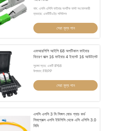
নাম: এসসি এপিসি ফাইবার অপটিক ফাস্ট সংযোগকারী
ব্যবহার: এফটিটিএইচ সলিউশন
সেরা মূল্য পান
এফআরপিপি আইপি 68 অপটিকাল ফাইবার
বিতরণ বাক্স 16 ফাইবার 4 ইনলেট 16 আউটলেট
সুরক্ষা স্তর: একটি IP68
উপাদান: FRPP
সেরা মূল্য পান
এসসি এলসি 3 মি সিঙ্গল মোড প্যাচ কর্ড
সিমপ্লেক্স এলসি ইউপিসি থেকে এসি এপিসি 3.0
মিমি