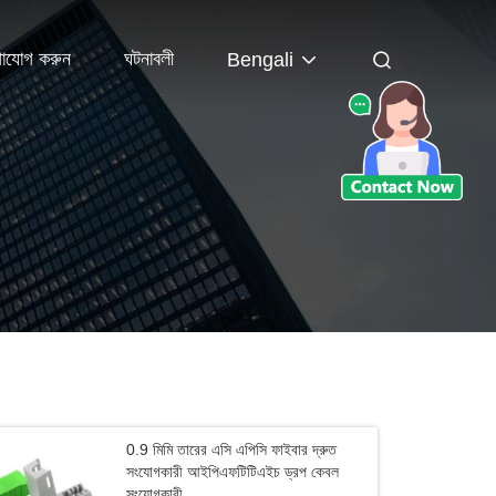
াযোগ করুন
ঘটনাবলী
Bengali
0.9 মিমি তারের এসি এপিসি ফাইবার দ্রুত
সংযোগকারী আইপিএফটিটিএইচ ড্রপ কেবল
সংযোগকারী