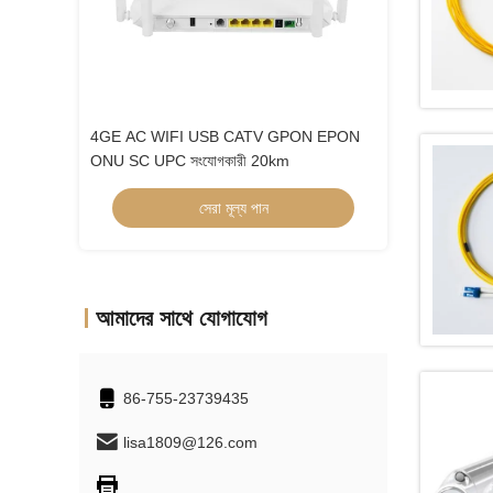
িতরণ বক্স ODP
4GE AC WIFI USB CATV GPON EPON
ওয়াটারপ্রুফ ফাইবার
ONU SC UPC সংযোগকারী 20km
এরিয়াল সিঙ্গেল মোড 
সেরা মূল্য পান
স
আমাদের সাথে যোগাযোগ
86-755-23739435
lisa1809@126.com