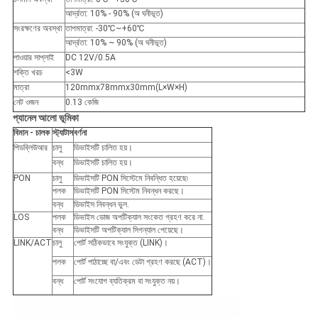
আর্দ্রতা: 10% - 90% (অ ঘনীভূত)
সংরক্ষণের অবস্থা
তাপমাত্রা: -30℃~+60℃
আর্দ্রতা: 10% ~ 90% (অ ঘনীভূত)
পাওয়ার সাপ্লাই
DC 12V/0.5A
শক্তি খরচ
<3W
মাত্রা
120mmx78mmx30mm(L×W×H)
নেট ওজন
0.13 কেজি
প্যানেল আলো ভূমিকা
বিমান - চালক
স্ট্যাটাস
বর্ণনা
পিডব্লিউআর
চালু
ডিভাইসটি চালিত হয়।
বন্ধ
ডিভাইসটি চালিত হয়।
PON
চালু
ডিভাইসটি PON সিস্টেমে নিবন্ধিত হয়েছে৷
পলক
ডিভাইসটি PON সিস্টেম নিবন্ধন করছে।
বন্ধ
ডিভাইস নিবন্ধন ভুল.
LOS
পলক
ডিভাইস ডোজ অপটিক্যাল সংকেত গ্রহণ করে না.
বন্ধ
ডিভাইসটি অপটিক্যাল সিগন্যাল পেয়েছে।
LINK/ACT
চালু
পোর্ট সঠিকভাবে সংযুক্ত (LINK)।
পলক
পোর্ট পাঠাচ্ছে বা/এবং ডেটা গ্রহণ করছে (ACT)।
বন্ধ
পোর্ট সংযোগ ব্যতিক্রম বা সংযুক্ত নয়।