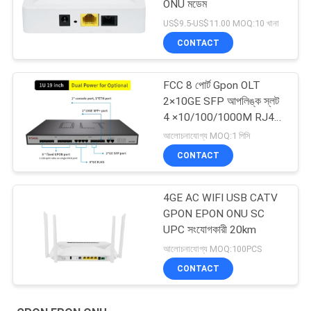
ONU মডেম
US$9.5-US$11.00 MOQ:10 খানা
CONTACT
FCC 8 পোর্ট Gpon OLT
2×10GE SFP আপলিঙ্ক স্লট
4 ×10/100/1000M RJ45
আপলিঙ্ক
আলোচনাযোগ্য MOQ:1 পিসি
CONTACT
4GE AC WIFI USB CATV
GPON EPON ONU SC
UPC সংযোগকারী 20km
আলোচনাযোগ্য MOQ:100PCS
CONTACT