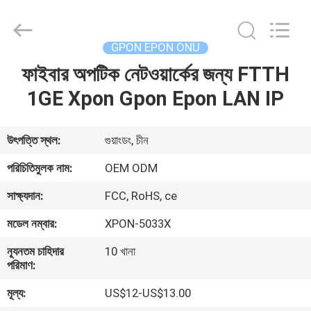
ONU
সরবরাহকারী.
Copyright
©
2021
GPON EPON ONU
-
2025
Shenzhen
ফাইবার অপটিক নেটওয়ার্কের জন্য FTTH
বাড়ি
Hong
An
Jia
1GE Xpon Gpon Epon LAN IP
Technology
Co.,Ltd..
পণ্য
All
Rights
Reserved.
উৎপত্তি স্থল:
গুয়াংডং, চীন
Developed
by
আমাদের
ECER
পরিচিতিমুলক নাম:
OEM ODM
সম্পর্কে
সাক্ষ্যদান:
FCC, RoHS, ce
মডেল নম্বার:
XPON-5033X
কারখানা
ন্যূনতম চাহিদার
10 খানা
ভ্রমণ
পরিমাণ:
মূল্য:
US$12-US$13.00
মান