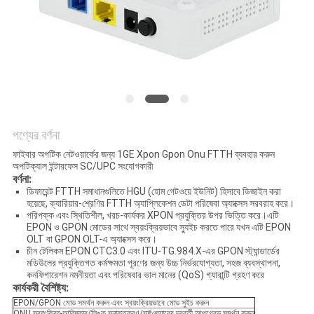
নীতি
পণ্যের বর্ণনা
ফাইবার অপটিক নেটওয়ার্কের জন্য 1GE Xpon Gpon Onu FTTH ব্যবহার করুন
অপটিক্যাল ইন্টারফেস SC/UPC সংযোগকারী
বর্ণনা:
ডিফারেন্ট FTTH সমাধানগুলিতে HGU (হোম গেটওয়ে ইউনিট) হিসাবে ডিজাইন করা
হয়েছে, ক্যারিয়ার-শ্রেণির FTTH অ্যাপ্লিকেশন ডেটা পরিষেবা অ্যাক্সেস সরবরাহ করে।
পরিপক্ক এবং স্থিতিশীল, খরচ-কার্যকর XPON প্রযুক্তির উপর ভিত্তি করে।এটি
EPON ও GPON মোডের সাথে স্বয়ংক্রিয়ভাবে স্যুইচ করতে পারে যখন এটি EPON
OLT বা GPON OLT-এ অ্যাক্সেস করে।
চীন টেলিকম EPON CTC3.0 এবং ITU-TG.984.X-এর GPON স্ট্যান্ডার্ডের
মডিউলের প্রযুক্তিগত কর্মক্ষমতা পূরণের জন্য উচ্চ নির্ভরযোগ্যতা, সহজ ব্যবস্থাপনা,
কনফিগারেশন নমনীয়তা এবং পরিষেবার ভাল মানের (QoS) গ্যারান্টি গ্রহণ করে
কার্যকরী বৈশিষ্ট্য:
EPON/GPON মোড সমর্থন করুন এবং স্বয়ংক্রিয়ভাবে মোড সুইচ করুন
ONU স্বয়ংক্রিয়-আবিষ্কার/লিঙ্ক সনাক্তকরণ/সফ্টওয়্যারের দূরবর্তী আপগ্রেড সমর্থন করুন