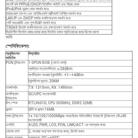
সাপোর্ট রুট PPPoE/DHCP/স্ট্যাটিক আইপি এবং ব্রিজ মোড
IPv4/IPv6 ডুয়াল মোড সমর্থন করে
ফায়ারওয়াল ফাংশন এবং আইজিএমপি মাল্টিকাস্ট বৈশিষ্ট্য সমর্থন করে
LAN IP এবং DHCP সার্ভার কনফিগারেশন সমর্থন করে
পোর্ট ফরওয়ার্ডিং এবং লুপ-ডিটেক্ট সমর্থন করে
TR069 রিমোট কনফিগারেশন এবং রক্ষণাবেক্ষণ সমর্থন করে
স্থিতিশীল সিস্টেম বজায় রাখার জন্য সিস্টেম ভাঙ্গন প্রতিরোধের জন্য বিশেষ নকশা
আমি
স্পেসিফিকেশন:
প্রযুক্তিগত
বিস্তারিত
আইটেম
PON ইন্টারফেস
1 GPON BOB (বোর্ডে বোসা)
প্রাপ্তির সংবেদনশীলতা: ≤-28dBm
অপটিক্যাল পাওয়ার ট্রান্সমিটিং: +1~+4dBm
ট্রান্সমিশন দূরত্ব: 20KM
তরঙ্গদৈর্ঘ্য
TX: 1310nm, RX: 1490nm
অপটিক্যাল
SC/UPC সংযোগকারী
ইন্টারফেস
চিপ স্পেক
RTL9601D, CPU 300MHz, DDR2 32MB
ফ্ল্যাশ
SPI বা ফ্ল্যাশ 16MB
ল্যান ইন্টারফেস
1x 10/100/1000Mbps স্বয়ংক্রিয় অভিযোজিত ইথারনেট ইন্টারফেস।RJ45
সংযোগকারী
এলইডি
4 LED, PWR, LOS, PON, LINK/ACT এর অবস্থার জন্য
বোতাম চাপা
2, পাওয়ার অন/অফ ফাংশনের জন্য, রিসেট করুন
চলমান অবস্থা
তাপমাত্রা: 0℃~+50℃