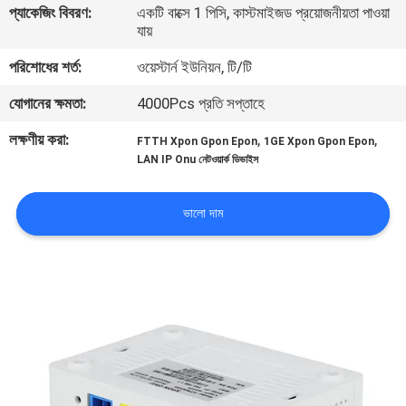
প্যাকেজিং বিবরণ:
একটি বাক্সে 1 পিসি, কাস্টমাইজড প্রয়োজনীয়তা পাওয়া
নিয়ন্ত্রণ
যায়
পরিশোধের শর্ত:
ওয়েস্টার্ন ইউনিয়ন, টি/টি
যোগাযোগ
যোগানের ক্ষমতা:
4000Pcs প্রতি সপ্তাহে
করুন
লক্ষণীয় করা:
,
,
FTTH Xpon Gpon Epon
1GE Xpon Gpon Epon
LAN IP Onu নেটওয়ার্ক ডিভাইস
খবর
ভালো দাম
কেস
সাইট
ম্যাপ
গোপনীয়তা