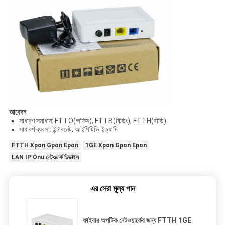
আবেদন
সাধারণ সমাধান: FTTO(অফিস), FTTB(বিল্ডিং), FTTH(বাড়ি)
সাধারণ ব্যবসা: ইন্টারনেট, আইপিটিভি ইত্যাদি
FTTH Xpon Gpon Epon
1GE Xpon Gpon Epon
LAN IP Onu নেটওয়ার্ক ডিভাইস
এর সেরা মূল্য পান
ফাইবার অপটিক নেটওয়ার্কের জন্য FTTH 1GE